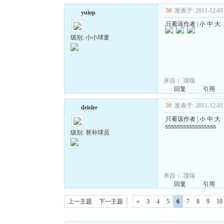
58
发表于: 2011-12-01 
yuiop
只看该作者
|
小
中
大
级别: 小小球童
来自：
顶端
回复
引用
59
发表于: 2011-12-01 
deisler
只看该作者
|
小
中
大
sssssssssssssssss
级别: 替补球员
来自：
顶端
回复
引用
上一主题
下一主题
«
3
4
5
6
7
8
9
10