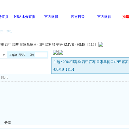
分直播
NBA比分直播
官方微博
官方抖音
官方微信
捐赠
行
帮助
05赛季 西甲联赛 皇家马德里4:2巴塞罗那 英语 RMVB 430MB【115】
Pages: 6/35 Go
»
主题 : 2004/05赛季 西甲联赛 皇家马德里4:2巴塞罗
430MB【115】
18:45
分享