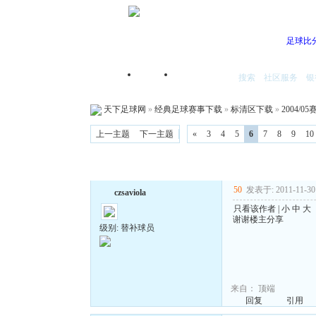
足球比
搜索
社区服务
银
首页
我的空间
天下足球网
»
经典足球赛事下载
»
标清区下载
»
2004/
上一主题
下一主题
«
3
4
5
6
7
8
9
10
50
发表于: 2011-11-30 
czsaviola
只看该作者
|
小
中
大
谢谢楼主分享
级别: 替补球员
来自：
顶端
回复
引用