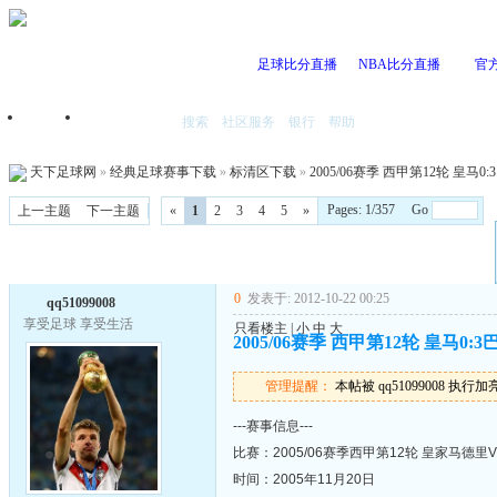
足球比分直播
NBA比分直播
官
搜索
社区服务
银行
帮助
首页
我的空间
天下足球网
»
经典足球赛事下载
»
标清区下载
»
2005/06赛季 西甲第12轮 皇马0
Pages: 1/357 Go
上一主题
下一主题
«
1
2
3
4
5
»
0
发表于: 2012-10-22 00:25
qq51099008
享受足球 享受生活
只看楼主
|
小
中
大
2005/06赛季 西甲第12轮 皇马0:
管理提醒：
本帖被 qq51099008 执行加亮操
---赛事信息---
比赛：2005/06赛季西甲第12轮 皇家马德里
时间：2005年11月20日