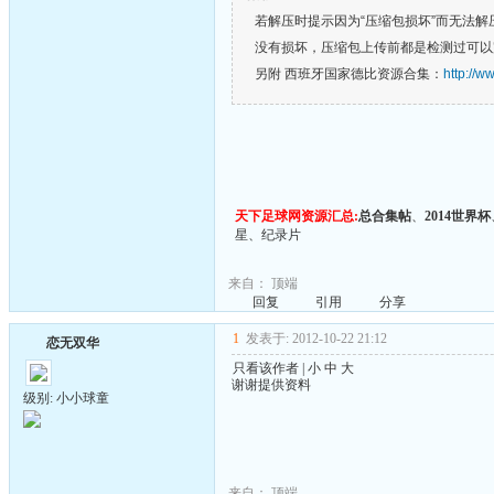
若解压时提示因为“压缩包损坏”而无法解
没有损坏，压缩包上传前都是检测过可以
另附 西班牙国家德比资源合集：
http://w
天下足球网资源汇总:
总合集帖
、
2014世界杯
星
、
纪录片
来自：
顶端
回复
引用
分享
1
发表于: 2012-10-22 21:12
恋无双华
只看该作者
|
小
中
大
谢谢提供资料
级别: 小小球童
来自：
顶端