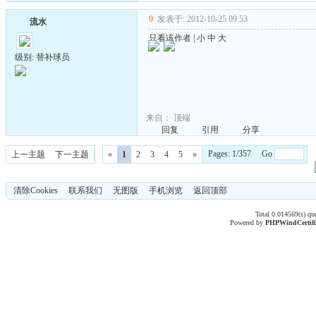
9
发表于: 2012-10-25 09:53
流水
只看该作者
|
小
中
大
级别: 替补球员
来自：
顶端
回复
引用
分享
Pages: 1/357 Go
上一主题
下一主题
«
1
2
3
4
5
»
清除Cookies
联系我们
无图版
手机浏览
返回顶部
Total 0.014569(s) qu
Powered by
PHPWind
Certif