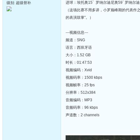
进球：埃托奥15` 罗纳尔迪尼奥59` 罗纳尔迪
级别: 超级替补
（这场比赛不用多讲，小罗巅峰期的代表作之
的表演鼓掌”。）
---视频信息---
频道：SNG
语言：西班牙语
大小：1.52 GB
时长：01:47:53
视频编码：Xvid
视频码率：1500 kbps
视频帧率：25 fps
分辨率：512x384
音频编码：MP3
音频码率：96 kbps
声道数：2 channels