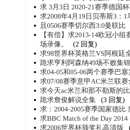
求 3月3日 2020-21赛季德国
求2008年4月19日贝蒂斯3
且0506赛季切尔西3:0曼联比
【有偿】求2013-14欧冠小
场录像。
(2 回复)
求98世界杯英格兰VS阿根廷
跪求亨利阿森纳49场不败集
求04-05和05-06两个赛季
求07/08赛季意甲AC米兰联
求今天ac米兰和那不勒斯的
跪求詹俊解说全集
(3 回复)
求：2004-2005赛季国家德
求BBC Match of the Day
求2006世界杯颁奖礼高清版