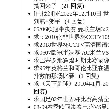
搞回来了
(21 回复)
[已找到]求2022年12月10日
刘腾+贺宇
(4 回复)
05/06欧冠半决赛 曼联主场3:
求：2010南非世界杯CCTV10
求2018世界杯CCTV高清国语10
求0607欧冠半决赛 AC米兰V
求巴塞罗那辉煌时期比赛录
求95年英格兰和哥伦比亚在
扑救的那场比赛
(1 回复)
求《天下足球》2010年1月-
回复)
求国足02年世界杯比赛高清
08-09赛季欧冠决赛巴萨VS