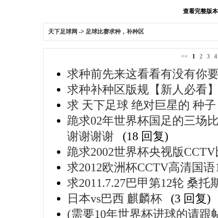
查看完整版本: 
天下足球网
->
足球比赛求种，补种区
<<
1
2
3
求种前先来这看看有没有你
求种补种区版规【新人必看
求 天下足球 绝对巨星的 种子
跪求02年世界杯国足的三场
谢谢谢谢
(18 回复)
跪求2002世界杯央视版CCT
求2012欧洲杯CCTV高清国语10
求2011.7.27巴甲第12轮 桑
日本vs巴西 麒麟杯
(3 回复)
(需要10年世界杯进球的请跟