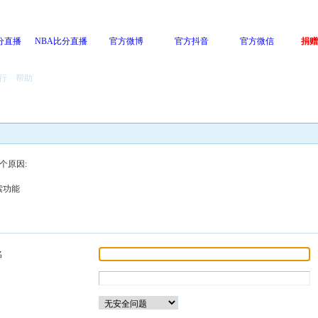
分直播
NBA比分直播
官方微博
官方抖音
官方微信
捐赠
行
帮助
个原因:
索功能
名