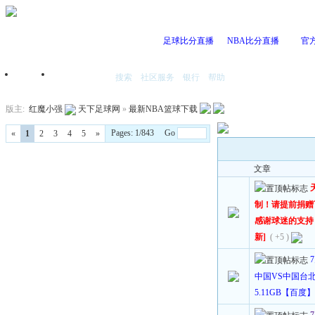
足球比分直播
NBA比分直播
官
搜索
社区服务
银行
帮助
首页
我的空间
版主:
红魔小强
天下足球网
»
最新NBA篮球下载
Pages: 1/843 Go
«
1
2
3
4
5
»
文章
制！请提前捐赠
感谢球迷的支持！[
新]
( +5 )
中国VS中国台北 国
5.11GB【百度