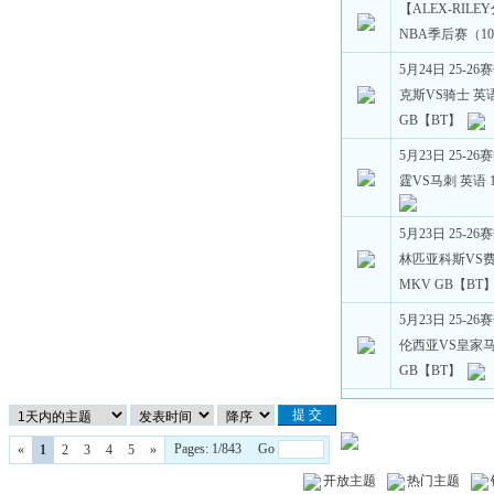
【ALEX-RILE
NBA季后赛（10
5月24日 25-2
克斯VS骑士 英语 
GB【BT】
5月23日 25-2
霆VS马刺 英语 1
5月23日 25-
林匹亚科斯VS费内
MKV GB【BT
5月23日 25-
伦西亚VS皇家马德
GB【BT】
Pages: 1/843 Go
«
1
2
3
4
5
»
开放主题
热门主题