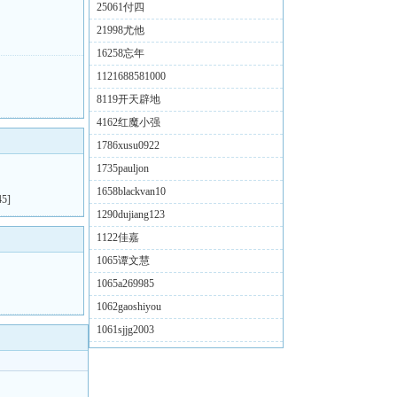
25061
付四
21998
尤他
16258
忘年
11216
88581000
8119
开天辟地
4162
红魔小强
1786
xusu0922
1735
pauljon
1658
blackvan10
45]
1290
dujiang123
1122
佳嘉
1065
谭文慧
1065
a269985
1062
gaoshiyou
1061
sjjg2003