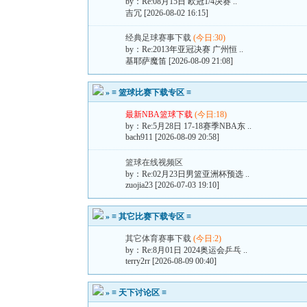
by：
Re:08月15日 欧冠1/4决赛 ..
吉冗
[2026-08-02 16:15]
经典足球赛事下载
(今日:30)
by：
Re:2013年亚冠决赛 广州恒 ..
基耶萨魔笛
[2026-08-09 21:08]
»
≡ 篮球比赛下载专区 ≡
最新NBA篮球下载
(今日:18)
by：
Re:5月28日 17-18赛季NBA东 ..
bach911
[2026-08-09 20:58]
篮球在线视频区
by：
Re:02月23日男篮亚洲杯预选 ..
zuojia23
[2026-07-03 19:10]
»
≡ 其它比赛下载专区 ≡
其它体育赛事下载
(今日:2)
by：
Re:8月01日 2024奥运会乒乓 ..
terry2rr
[2026-08-09 00:40]
»
≡ 天下讨论区 ≡