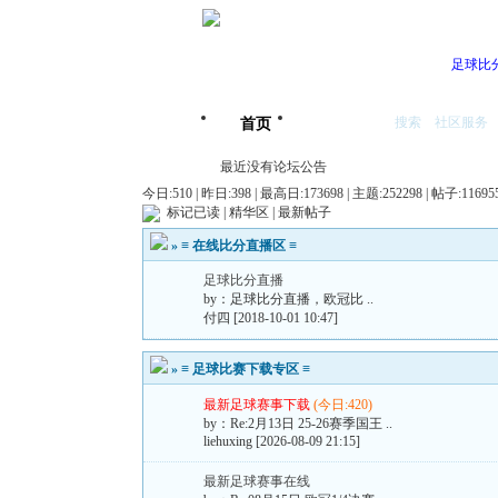
足球比
搜索
社区服务
首页
我的空间
最近没有论坛公告
今日:510 | 昨日:398 |
最高日:173698 | 主题:252298 | 帖子:11695
标记已读
|
精华区
|
最新帖子
»
≡ 在线比分直播区 ≡
足球比分直播
by：
足球比分直播，欧冠比 ..
付四
[2018-10-01 10:47]
»
≡ 足球比赛下载专区 ≡
最新足球赛事下载
(今日:420)
by：
Re:2月13日 25-26赛季国王 ..
liehuxing
[2026-08-09 21:15]
最新足球赛事在线