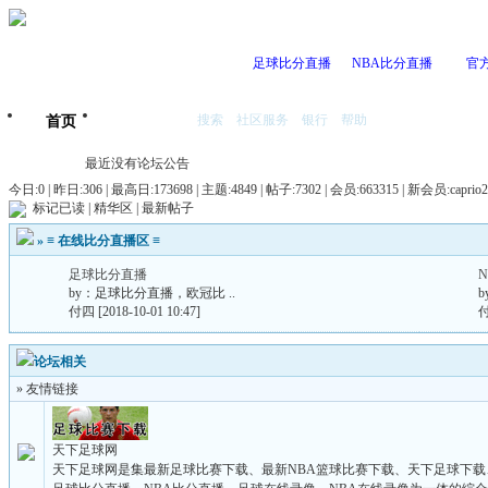
足球比分直播
NBA比分直播
官
搜索
社区服务
银行
帮助
首页
我的空间
最近没有论坛公告
今日:0 | 昨日:306 |
最高日:173698 | 主题:4849 | 帖子:7302 | 会员:663315 | 新会员:
caprio
标记已读
|
精华区
|
最新帖子
»
≡ 在线比分直播区 ≡
足球比分直播
by：
足球比分直播，欧冠比 ..
b
付四
[2018-10-01 10:47]
论坛相关
» 友情链接
天下足球网
天下足球网是集最新足球比赛下载、最新NBA篮球比赛下载、天下足球下载