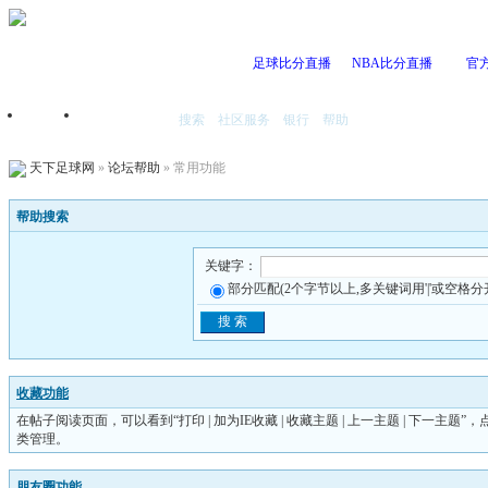
足球比分直播
NBA比分直播
官
搜索
社区服务
银行
帮助
首页
我的空间
天下足球网
»
论坛帮助
» 常用功能
帮助搜索
关键字：
部分匹配(2个字节以上,多关键词用'|'或空格分
收藏功能
在帖子阅读页面，可以看到“打印 | 加为IE收藏 | 收藏主题 | 上一主题 | 下
类管理。
朋友圈功能