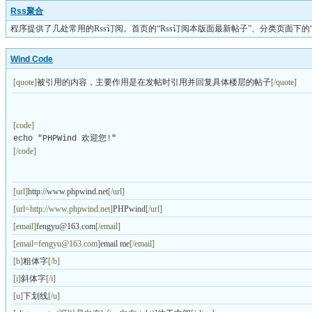
Rss聚合
程序提供了几处常用的Rss订阅。首页的“Rss订阅本版面最新帖子”、分类页面下的“
Wind Code
[quote]
被引用的内容，主要作用是在发帖时引用并回复具体楼层的帖子
[/quote]
[code]
echo "PHPWind 欢迎您!"
[/code]
[url]
http://www.phpwind.net
[/url]
[url=http://www.phpwind.net]
PHPwind
[/url]
[email]
fengyu@163.com
[/email]
[
email=fengyu@163.com
]
email me
[/email]
[b]
粗体字
[/b]
[i]
斜体字
[/i]
[u]
下划线
[/u]