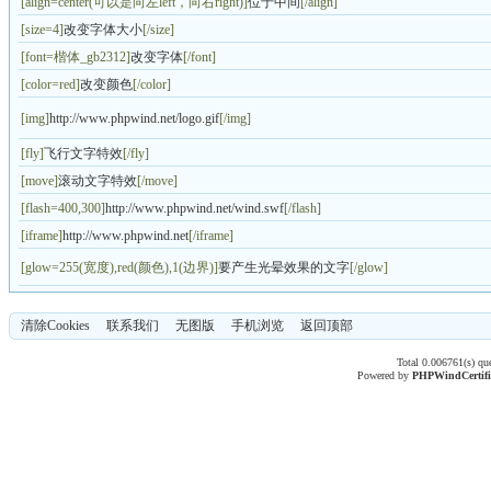
[align=center(可以是向左left，向右right)]
位于中间
[/align]
[size=4]
改变字体大小
[/size]
[font=
楷体_gb2312
]
改变字体
[/font]
[color=red]
改变颜色
[/color]
[img]
http://www.phpwind.net/logo.gif
[/img]
[fly]
飞行文字特效
[/fly]
[move]
滚动文字特效
[/move]
[flash=400,300]
http://www.phpwind.net/wind.swf
[/flash]
[iframe]
http://www.phpwind.net
[/iframe]
[glow=255(宽度),red(颜色),1(边界)]
要产生光晕效果的文字
[/glow]
清除Cookies
联系我们
无图版
手机浏览
返回顶部
Total 0.006761(s) qu
Powered by
PHPWind
Certif