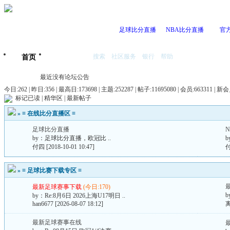
足球比分直播
NBA比分直播
官
搜索
社区服务
银行
帮助
首页
我的空间
最近没有论坛公告
今日:262 | 昨日:356 |
最高日:173698 | 主题:252287 | 帖子:11695080 | 会员:663311 | 新
标记已读
|
精华区
|
最新帖子
»
≡ 在线比分直播区 ≡
足球比分直播
by：
足球比分直播，欧冠比 ..
b
付四
[2018-10-01 10:47]
»
≡ 足球比赛下载专区 ≡
最新足球赛事下载
(今日:170)
b
by：
Re:8月6日 2026上海U17明日 ..
han6677
[2026-08-07 18:12]
最新足球赛事在线