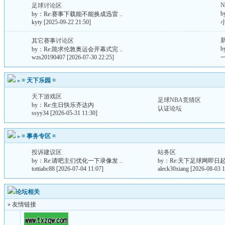
足球讨论区
b
by：
Re:赛事下载能不能换成迅雷 ..
kyty
[2025-09-22 21:50]
其它赛事讨论区
b
by：
Re:跪求伦敦奥运会开幕式完 ..
wzs20190407
[2026-07-30 22:25]
»
≡ 天下乐园 ≡
天下游戏区
足球NBA竞猜区
by：
Re:生日快乐齐达内
认证论坛
ssyy34
[2026-05-31 11:30]
»
≡ 事务专区 ≡
投诉建议区
站务区
by：
Re:请吧主们优化一下录像发 ..
by：
Re:天下足球网即日起
tottiabc88
[2026-07-04 11:07]
aleck30xiang
[2026-08-03 1
论坛相关
» 友情链接