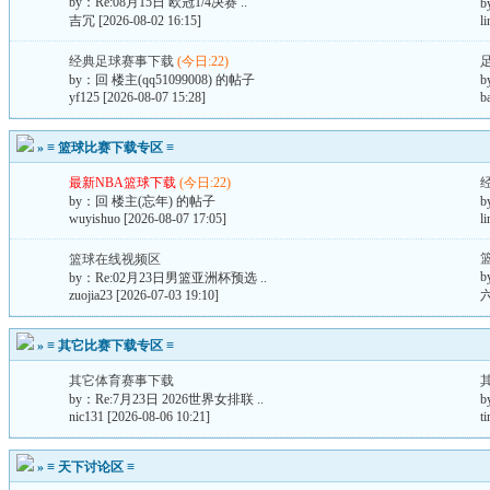
by：
Re:08月15日 欧冠1/4决赛 ..
b
吉冗
[2026-08-02 16:15]
l
经典足球赛事下载
(今日:22)
by：
回 楼主(qq51099008) 的帖子
b
yf125
[2026-08-07 15:28]
b
»
≡ 篮球比赛下载专区 ≡
最新NBA篮球下载
(今日:22)
by：
回 楼主(忘年) 的帖子
b
wuyishuo
[2026-08-07 17:05]
l
篮球在线视频区
b
by：
Re:02月23日男篮亚洲杯预选 ..
zuojia23
[2026-07-03 19:10]
»
≡ 其它比赛下载专区 ≡
其它体育赛事下载
by：
Re:7月23日 2026世界女排联 ..
b
nic131
[2026-08-06 10:21]
t
»
≡ 天下讨论区 ≡