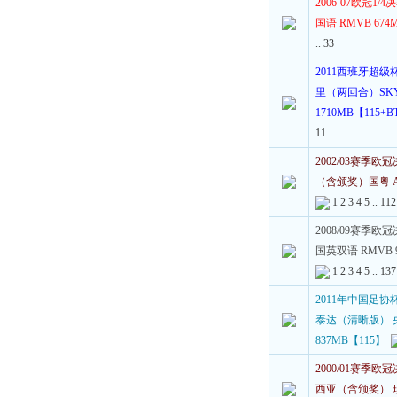
2006-07欧冠1
国语 RMVB 674
..
33
2011西班牙超级
里（两回合）SKY 
1710MB【115+B
11
2002/03赛季欧
（含颁奖）国粤 A
1
2
3
4
5
..
112
2008/09赛季
国英双语 RMVB
1
2
3
4
5
..
137
2011年中国足协
泰达（清晰版） 
837MB【115】
2000/01赛季
西亚（含颁奖） 现