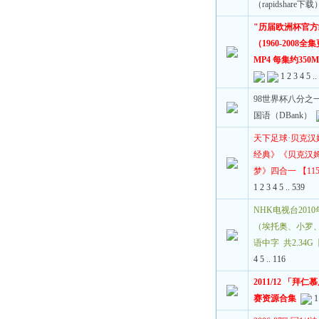
（rapidshare下载
"历届欧洲杯官方
（1960-2008
MP4 每集约35
1
2
3
4
5
.
98世界杯八分之
国语（DBank）
天下足球·贝克
经典》《贝克汉
梦》四合一 【11
1
2
3
4
5
..
539
NHK电视台20
（埃托奥、小罗、梅
语中字 共2.34
4
5
..
116
2011/12 「
赛资源合集
1