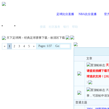
足球比分直播
NBA比分直播
官
搜索
社区服务
银行
帮助
首页
我的空间
天下足球网
»
经典足球赛事下载
»
标清区下载
Pages: 1/37 Go
«
1
2
3
4
5
»
文章
天
请提前捐赠下载
球迷的支持！[2023
)
大
事，可跟帖申请
普通主题