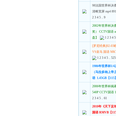
98法国世界杯决
清晰宽屏 mp4 8
2
3
4
5
..
9
2002年世界杯决
奖） CCTV国语 a
盘】
1
2
3
4
5
[罗尼经典]02-0
VS皇马 国语 MKV
1
2
3
4
5
..
525
1986年世界杯1/
（马拉多纳上帝之
语 1.45GB【115
2006年世界杯揭
540P CCTV国语
2
3
4
5
..
61
2010年《天下足
国语 RMVB【11