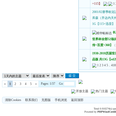
+115】
1
2001/02赛季
库森（齐达内天
1G【115+迅雷】
长
世界杯全部52场
传+百度+360】
(
1930-2010历
品版 共13G【ed2
1
2
3
4
5
..
418
Pages: 1/37 Go
«
1
2
3
4
5
»
开放主题
热门主题
清除Cookies
联系我们
无图版
手机浏览
返回顶部
Total 0.010274(s) qu
Powered by
PHPWind
Certif