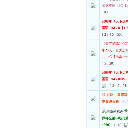
国德双语 1.6G
..
83
2008年《天下足
国语 RMVB【11
1
2
3
4
5
..
560
《天下足球》CCT
年20人、百大进球
共1.4G【迅雷+
4
5
..
207
2009年《天下足
国语 RMVB/AV
1
2
3
4
5
..
541
2011/12 「
赛资源合集
( +5 
长
界杯全部64场比
+360】
( +60 )