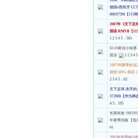
2004、08两届
德国v西班牙 CCT
600/973M【11
2007年《天下足
国语 RMVB【11
1
2
3
4
5
..
583
02-03欧冠小组赛
国语
1
2
3
4
5
1997/98赛季
德里 MPG 俄语 
2
3
4
5
..
62
天下足球-杀手的天
372MB【华为网
4
5
..
195
长期有效 1992/9
年赛季回顾 【迅
41
2002年世界杯小组