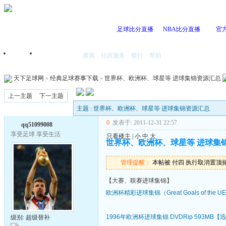
足球比分直播
NBA比分直播
官
搜索
社区服务
银行
帮助
首页
我的空间
天下足球网
»
经典足球赛事下载
»
世界杯、欧洲杯、球星等 进球集锦资源汇总
上一主题
下一主题
主题 : 世界杯、欧洲杯、球星等 进球集锦资源汇总
0
发表于: 2011-12-31 22:57
qq51099008
享受足球 享受生活
只看楼主
|
小
中
大
世界杯、欧洲杯、球星等 进球集
管理提醒：
本帖被 付四 执行取消置顶操作(2
【大赛、联赛进球集锦】
欧洲杯精彩进球集锦（Great Goals of the U
1996年欧洲杯进球集锦 DVDRip 593MB【
级别: 超级替补