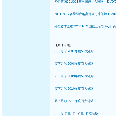
多特蒙德2010/11赛季回顾（含进球） DVD/DV
2011-2012赛季阿森纳高清全进球集锦 1080I 
拜仁赛季全进球2011-12 国德三音轨 标清+高清
【其他专题】
天下足球 2007年度50大进球
天下足球 2008年度百大进球
天下足球 2009年度50大进球
天下足球 2010年度百大进球
天下足球 2011年度百大进球
天下足球 星·球
（
“星·球”浓缩版
）