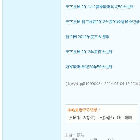
天下足球 2011/12赛季欧洲足坛50大进球
天下足球 新王梅西2012年度91粒进球全记录
新浪网 2012年度百大进球
天下足球 2012年度百大进球
冠军欧洲 欧冠20年50大进球
[ 此帖被qq51099008在2014-07-04 12:52
本帖最近评分记录：
足球币:+5(彩虹) （*@ο@*） 哇～嘻嘻
来自：
顶端