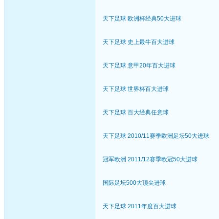
天下足球 欧洲杯经典50大进球
天下足球 史上最牛百大进球
天下足球 意甲20年百大进球
天下足球 世界杯百大进球
天下足球 百大经典任意球
天下足球 2010/11赛季欧洲足坛50大进球
冠军欧洲 2011/12赛季欧冠50大进球
国际足坛500大顶尖进球
天下足球 2011年度百大进球