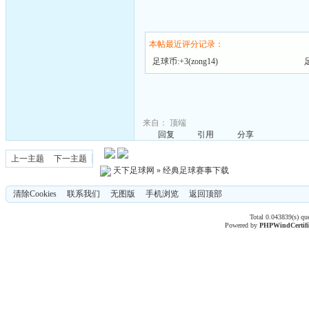
本帖最近评分记录：
足球币:+3(zong14)
这个博物馆综合链接帖真 ..
来自：
顶端
回复
引用
分享
上一主题
下一主题
天下足球网
»
经典足球赛事下载
清除Cookies
联系我们
无图版
手机浏览
返回顶部
Total 0.043839(s) qu
Powered by
PHPWind
Certif