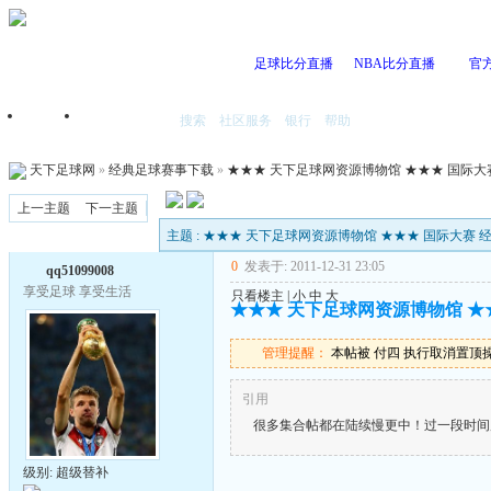
足球比分直播
NBA比分直播
官
搜索
社区服务
银行
帮助
首页
我的空间
天下足球网
»
经典足球赛事下载
»
★★★ 天下足球网资源博物馆 ★★★ 国际大
上一主题
下一主题
主题 : ★★★ 天下足球网资源博物馆 ★★★ 国际大赛 
0
发表于: 2011-12-31 23:05
qq51099008
享受足球 享受生活
只看楼主
|
小
中
大
★★★ 天下足球网资源博物馆 ★★
管理提醒：
本帖被 付四 执行取消置顶操作(2
引用
很多集合帖都在陆续慢更中！过一段时间
级别: 超级替补