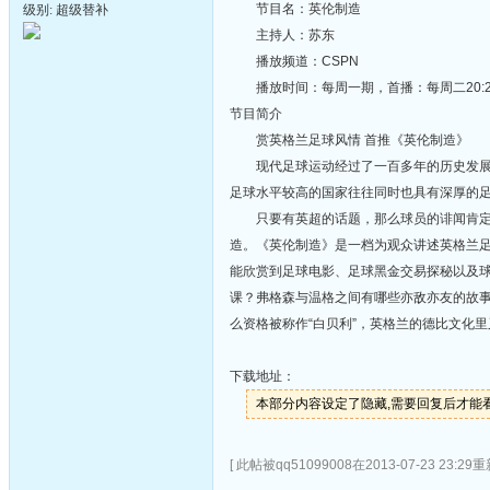
节目名：英伦制造
级别: 超级替补
主持人：苏东
播放频道：CSPN
播放时间：每周一期，首播：每周二20:20-21:4
节目简介
赏英格兰足球风情 首推《英伦制造》
现代足球运动经过了一百多年的历史发展，
足球水平较高的国家往往同时也具有深厚的
只要有英超的话题，那么球员的诽闻肯定会
造。《英伦制造》是一档为观众讲述英格兰
能欣赏到足球电影、足球黑金交易探秘以及球
课？弗格森与温格之间有哪些亦敌亦友的故
么资格被称作“白贝利”，英格兰的德比文化
下载地址：
本部分内容设定了隐藏,需要回复后才能
[ 此帖被qq51099008在2013-07-23 23:29