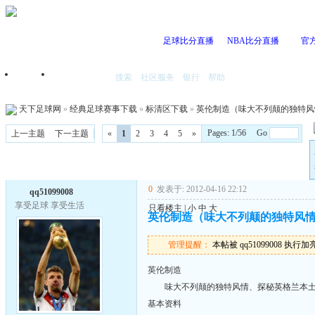
足球比分直播
NBA比分直播
官
搜索
社区服务
银行
帮助
首页
我的空间
天下足球网
»
经典足球赛事下载
»
标清区下载
»
英伦制造（味大不列颠的独特风情
Pages: 1/56 Go
上一主题
下一主题
«
1
2
3
4
5
»
0
发表于: 2012-04-16 22:12
qq51099008
享受足球 享受生活
只看楼主
|
小
中
大
英伦制造（味大不列颠的独特风情、
管理提醒：
本帖被 qq51099008 执行加亮操
英伦制造
味大不列颠的独特风情、探秘英格兰本土
基本资料