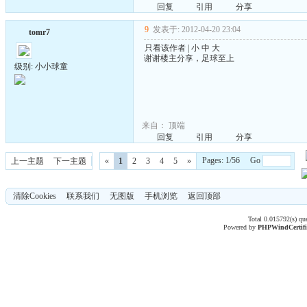
回复
引用
分享
9
发表于: 2012-04-20 23:04
tomr7
只看该作者
|
小
中
大
谢谢楼主分享，足球至上
级别: 小小球童
来自：
顶端
回复
引用
分享
Pages: 1/56 Go
上一主题
下一主题
«
1
2
3
4
5
»
清除Cookies
联系我们
无图版
手机浏览
返回顶部
Total 0.015792(s) qu
Powered by
PHPWind
Certif