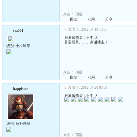
来自：
顶端
回复
引用
分享
7
发表于: 2012-04-19 13:36
vez001
只看该作者
|
小
中
大
非常经典。。。谢谢楼主！！
级别: 小小球童
来自：
顶端
回复
引用
分享
8
发表于: 2012-04-20 03:09
happister
只看该作者
|
小
中
大
级别: 替补球员
来自：
顶端