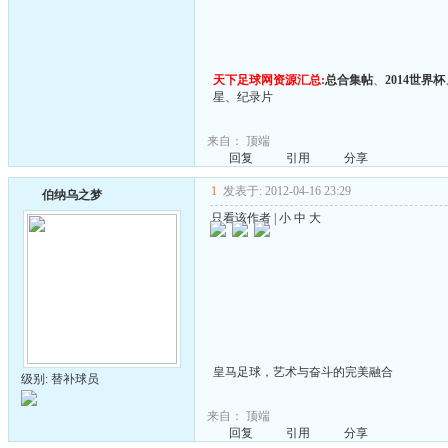
天下足球网资源汇总:
总合集帖
、
2014世界杯
星
、
纪录片
来自：
顶端
回复
引用
分享
1
发表于: 2012-04-16 23:29
伯纳乌之梦
只看该作者
|
小
中
大
皇马足球，艺术与奋斗的完美融合
级别: 替补球员
来自：
顶端
回复
引用
分享